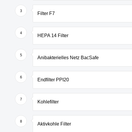
3
Filter F7
4
HEPA 14 Filter
5
Anibakterielles Netz BacSafe
6
Endfilter PPI20
7
Kohlefilter
8
Aktivkohle Filter