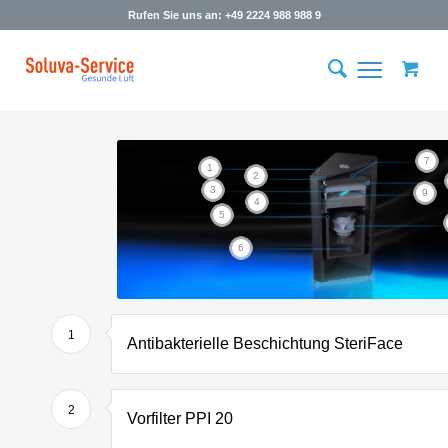
Rufen Sie uns an: +49 2224 988 988 9
7
1
2
3
9
4
5
6
1
Antibakterielle Beschichtung SteriFace
2
Vorfilter PPI 20